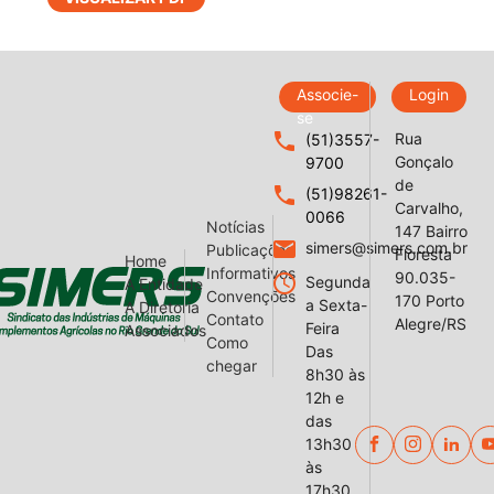
Associe-
Login
se
local_phone
Rua
(51)3557-
Gonçalo
9700
de
local_phone
(51)98261-
Carvalho,
0066
Notícias
147 Bairro
email
simers@simers.com.br
Publicações
Floresta
Home
Informativos
90.035-
query_builder
Segunda
A Entidade
Convenções
170 Porto
a Sexta-
A Diretoria
Contato
Alegre/RS
Feira
Associados
Como
Das
chegar
8h30 às
12h e
das
13h30
às
17h30