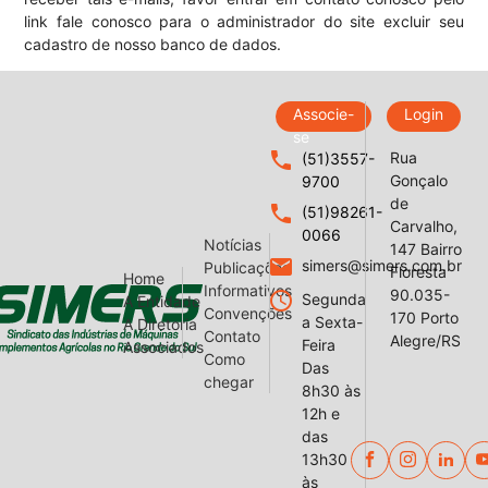
link fale conosco para o administrador do site excluir seu
cadastro de nosso banco de dados.
Associe-
Login
se
local_phone
Rua
(51)3557-
Gonçalo
9700
de
local_phone
(51)98261-
Carvalho,
0066
Notícias
147 Bairro
email
simers@simers.com.br
Publicações
Floresta
Home
Informativos
90.035-
query_builder
Segunda
A Entidade
Convenções
170 Porto
a Sexta-
A Diretoria
Contato
Alegre/RS
Feira
Associados
Como
Das
chegar
8h30 às
12h e
das
13h30
às