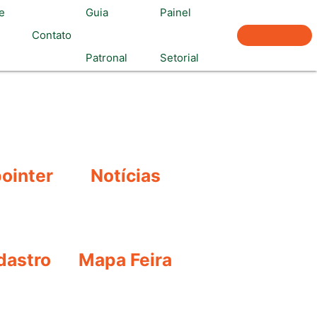
e
Guia
Painel
Associe-
Contato
Patronal
Setorial
se
ointer
Notícias
dastro
Mapa Feira