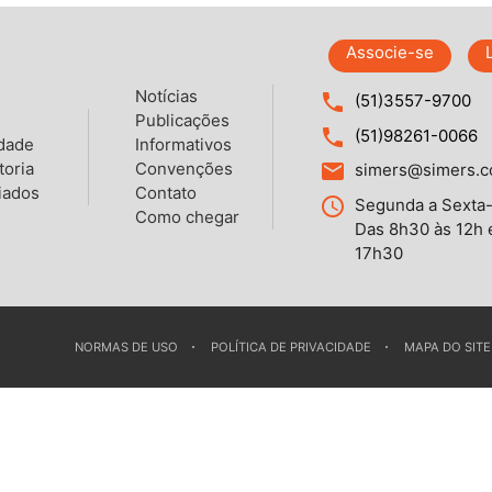
Associe-se
Notícias
local_phone
(51)3557-9700
Publicações
local_phone
(51)98261-0066
idade
Informativos
toria
Convenções
email
simers@simers.c
iados
Contato
query_builder
Segunda a Sexta-
Como chegar
Das 8h30 às 12h 
17h30
NORMAS DE USO
POLÍTICA DE PRIVACIDADE
MAPA DO SITE