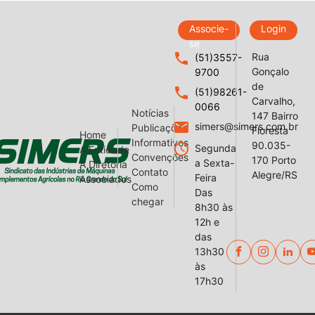
Associe-
Login
se
local_phone
Rua
(51)3557-
Gonçalo
9700
de
local_phone
(51)98261-
Carvalho,
0066
Notícias
147 Bairro
email
simers@simers.com.br
Publicações
Floresta
Home
Informativos
90.035-
query_builder
Segunda
A Entidade
Convenções
170 Porto
a Sexta-
A Diretoria
Contato
Alegre/RS
Feira
Associados
Como
Das
chegar
8h30 às
12h e
das
13h30
às
17h30