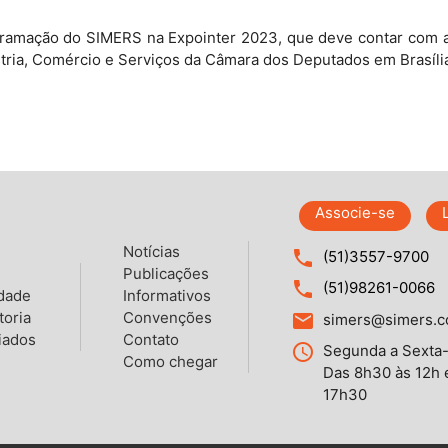
gramação do SIMERS na Expointer 2023, que deve contar com a 
tria, Comércio e Serviços da Câmara dos Deputados em Brasíli
Associe-se
Notícias
local_phone
(51)3557-9700
Publicações
local_phone
(51)98261-0066
idade
Informativos
toria
Convenções
email
simers@simers.c
iados
Contato
query_builder
Segunda a Sexta-
Como chegar
Das 8h30 às 12h 
17h30